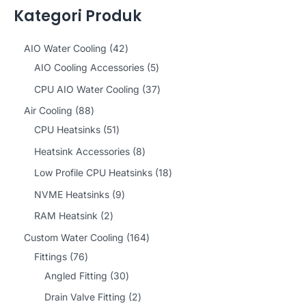
Kategori Produk
4
AIO Water Cooling
42
2
5
AIO Cooling Accessories
5
p
p
3
CPU AIO Water Cooling
37
r
r
7
8
Air Cooling
88
o
o
p
8
5
CPU Heatsinks
51
d
d
r
p
1
8
Heatsink Accessories
8
u
u
o
r
p
p
1
Low Profile CPU Heatsinks
18
c
c
d
o
r
r
8
9
NVME Heatsinks
9
t
t
u
d
o
o
p
p
2
RAM Heatsink
2
s
s
c
u
d
d
r
r
p
1
Custom Water Cooling
164
t
c
u
u
o
o
r
7
6
Fittings
76
s
t
c
c
d
d
o
6
3
4
Angled Fitting
30
s
t
t
u
u
d
p
0
p
2
Drain Valve Fitting
2
s
s
c