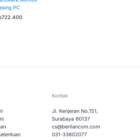
asing PC
p
722.400
Kontak
mi
Jl. Kenjeran No.151,
mi
Surabaya 60137
nan
cs@berliancom.com
Ketentuan
031-33602077