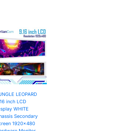
UNGLE LEOPARD
.16 inch LCD
isplay WHITE
hassis Secondary
creen 1920×480
ardware Monitor