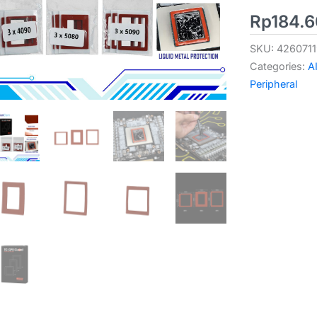
Rp
184.
SKU:
426071
Categories:
A
Peripheral