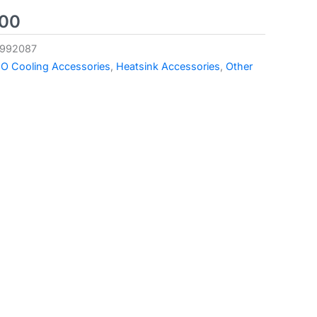
600
1992087
IO Cooling Accessories
,
Heatsink Accessories
,
Other