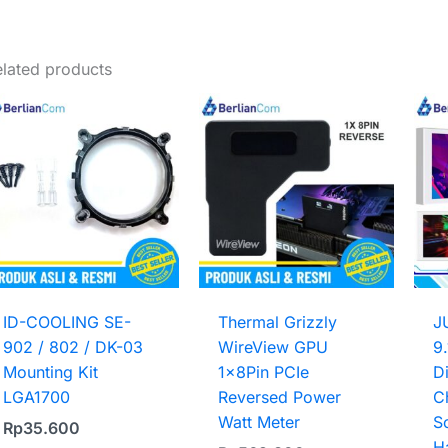
Weight
0,1 kg
lated products
ID-COOLING SE-
Thermal Grizzly
J
902 / 802 / DK-03
WireView GPU
9
Mounting Kit
1x8Pin PCIe
D
LGA1700
Reversed Power
C
Watt Meter
S
Rp
35.600
H