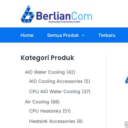
Skip
to
content
Home
Semua Produk
Terbaru
Kategori Produk
4
AIO Water Cooling
42
2
5
AIO Cooling Accessories
5
p
p
3
CPU AIO Water Cooling
37
r
r
7
8
Air Cooling
88
o
o
p
8
5
CPU Heatsinks
51
d
d
r
p
1
8
Heatsink Accessories
8
u
u
o