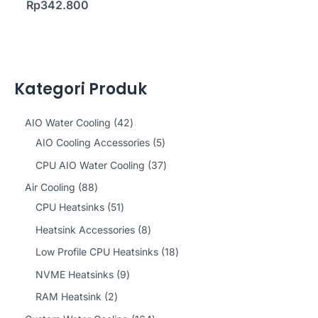
Rp
342.800
Kategori Produk
4
AIO Water Cooling
42
2
5
AIO Cooling Accessories
5
p
p
3
CPU AIO Water Cooling
37
r
r
7
8
Air Cooling
88
o
o
p
8
5
CPU Heatsinks
51
d
d
r
p
1
8
Heatsink Accessories
8
u
u
o
r
p
p
1
Low Profile CPU Heatsinks
18
c
c
d
o
r
r
8
9
NVME Heatsinks
9
t
t
u
d
o
o
p
p
2
RAM Heatsink
2
s
s
c
u
d
d
r
r
p