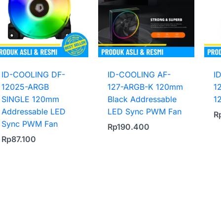
ID-COOLING DF-
ID-COOLING AF-
I
12025-ARGB
127-ARGB-K 120mm
1
SINGLE 120mm
Black Addressable
1
Addressable LED
LED Sync PWM Fan
R
Sync PWM Fan
Rp
190.400
Rp
87.100