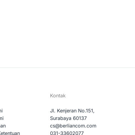
Kontak
mi
Jl. Kenjeran No.151,
mi
Surabaya 60137
nan
cs@berliancom.com
Ketentuan
031-33602077