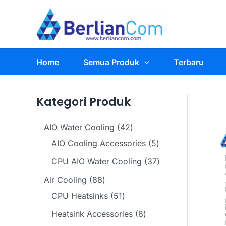
Skip
to
content
Home
Semua Produk
Terbaru
Kategori Produk
4
AIO Water Cooling
42
2
5
AIO Cooling Accessories
5
p
p
3
CPU AIO Water Cooling
37
r
r
7
8
Air Cooling
88
o
o
p
8
5
CPU Heatsinks
51
d
d
r
p
1
8
Heatsink Accessories
8
u
u
o