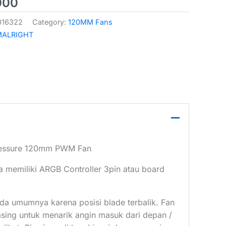
000
016322
Category:
120MM Fans
MALRIGHT
essure 120mm PWM Fan
da memiliki ARGB Controller 3pin atau board
 pada umumnya karena posisi blade terbalik. Fan
asing untuk menarik angin masuk dari depan /