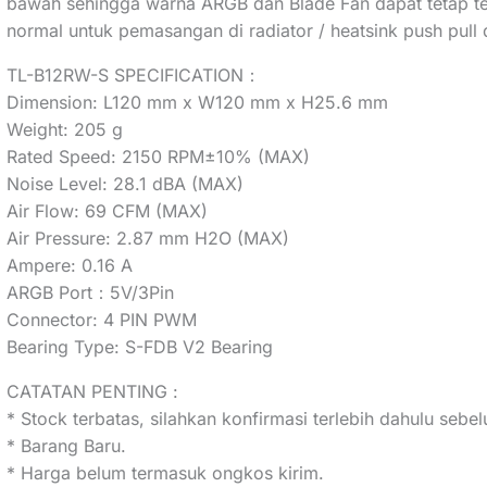
bawah sehingga warna ARGB dan Blade Fan dapat tetap terl
normal untuk pemasangan di radiator / heatsink push pull d
TL-B12RW-S SPECIFICATION：
Dimension: L120 mm x W120 mm x H25.6 mm
Weight: 205 g
Rated Speed: 2150 RPM±10% (MAX)
Noise Level: 28.1 dBA (MAX)
Air Flow: 69 CFM (MAX)
Air Pressure: 2.87 mm H2O (MAX)
Ampere: 0.16 A
ARGB Port：5V/3Pin
Connector: 4 PIN PWM
Bearing Type: S-FDB V2 Bearing
CATATAN PENTING :
* Stock terbatas, silahkan konfirmasi terlebih dahulu seb
* Barang Baru.
* Harga belum termasuk ongkos kirim.